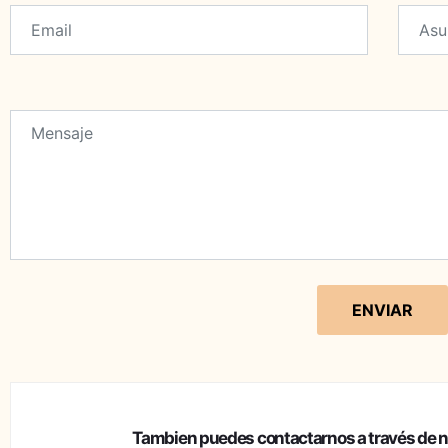
Please
leave
this
field
Tambien puedes contactarnos a través de nu