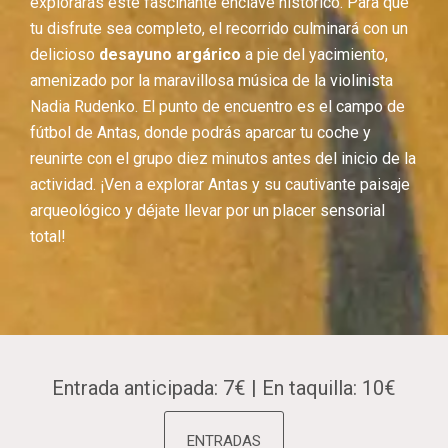
explorarás este fascinante enclave histórico. Para que
tu disfrute sea completo, el recorrido culminará con un
delicioso
desayuno argárico
a pie del yacimiento,
amenizado por la maravillosa música de la violinista
Nadia Rudenko. El punto de encuentro es el campo de
fútbol de Antas, donde podrás aparcar tu coche y
reunirte con el grupo diez minutos antes del inicio de la
actividad. ¡Ven a explorar Antas y su cautivante paisaje
arqueológico y déjate llevar por un placer sensorial
total!
Entrada anticipada: 7€ | En taquilla: 10€
ENTRADAS