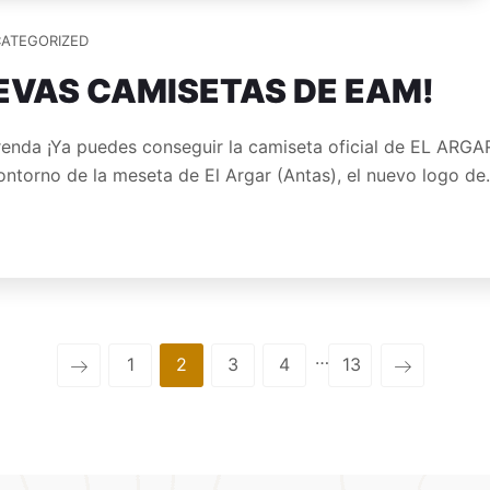
ATEGORIZED
EVAS CAMISETAS DE EAM!
 prenda ¡Ya puedes conseguir la camiseta oficial de EL ARG
contorno de la meseta de El Argar (Antas), el nuevo logo d
…
1
2
3
4
13